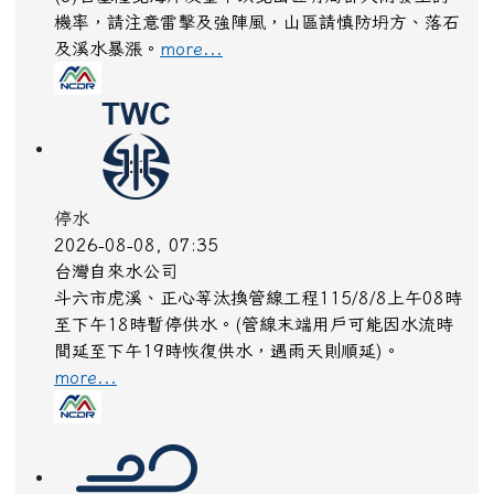
停水
2026-08-08, 08:40
台灣自來水公司
通霄鎮通南里19鄰鐵路涵洞旁漏水搶修
more...
降雨
2026-08-08, 07:45
中央氣象署
第13號颱風外圍環流影響，易有短延時強降雨，今
(8)日基隆北海岸及臺中以北山區有局部大雨發生的
機率，請注意雷擊及強陣風，山區請慎防坍方、落石
及溪水暴漲。
more...