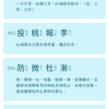
ㄞ
ㄢ
ㄥ
ㄢ
載，年的意思。千年也難遇上一次，形容機會極
為難得。與「習以為常、司空見慣」相反。
一
介
不
取
ㄐ
ㄅ
ㄑ
003.
ㄧ
ㄧ
ˋ
ˋ
ˇ
ㄨ
ㄩ
ㄝ
介，通「芥」，小草，引申微小之物；形容絲毫
不取，非常廉潔。
一
日
三
秋
ㄑ
ㄙ
004.
ㄧ
ㄖ
ˋ
ㄧ
ㄢ
ㄡ
一天不見，如隔三年。比喻想念殷切。（註：三
秋，三年）