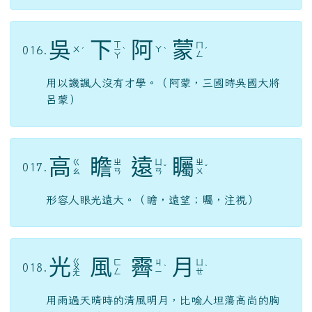
又作「八斗之才」，比喻才學洋溢，超越眾人。
伯
樂
相
馬
ㄒ
ㄅ
ㄌ
ㄇ
014.
ˊ
ˋ
ㄧ
ˋ
ˇ
ㄛ
ㄜ
ㄚ
ㄤ
比喻善於發現、選拔人才。（伯樂，本名孫陽，
春秋秦穆公時人，以善於觀察馬著稱）
沈
魚
落
雁
ㄌ
ㄔ
ㄧ
015.
ㄩ
ˊ
ˊ
ㄨ
ˋ
ˋ
ㄣ
ㄢ
ㄛ
形容女子容貌美麗出眾。（「閉月羞花」、「國
色天香」、「傾國傾城」皆可形容美人）
吳
下
阿
蒙
ㄒ
ㄇ
016.
ㄨ
ㄚ
ˊ
ㄧ
ˋ
ˋ
ˊ
ㄥ
ㄚ