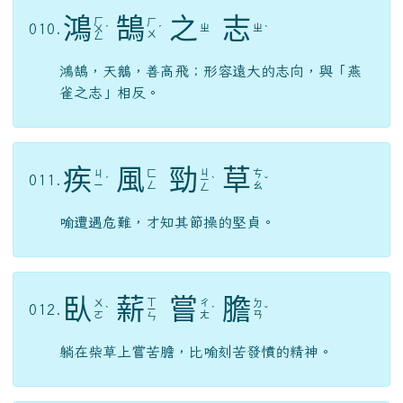
謙
沖
自
牧
ㄑ
ㄔ
ㄇ
008.
ㄗ
ㄧ
ㄨ
ˋ
ˋ
ㄨ
ㄢ
ㄥ
指人謙虛不自滿。（牧，養）
一
言
九
鼎
ㄐ
ㄉ
ㄧ
009.
ㄧ
ˊ
ㄧ
ˇ
ㄧ
ˇ
ㄢ
ㄡ
ㄥ
形容說話具有決定性的作用。（鼎，古代國家的
寶器）
鴻
鵠
之
志
ㄏ
ㄏ
010.
ㄓ
ㄓ
ㄨ
ˊ
ˊ
ˋ
ㄨ
ㄥ
鴻鵠，天鵝，善高飛；形容遠大的志向，與「燕