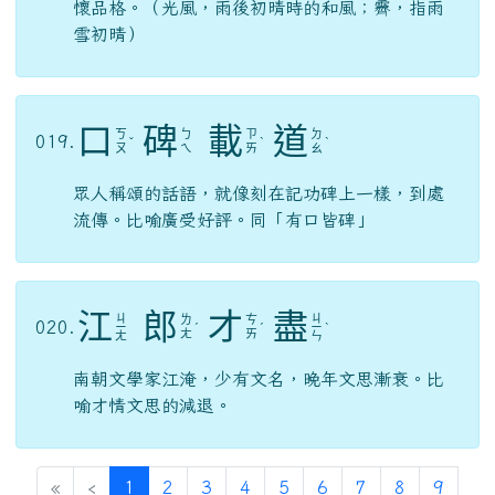
用以譏諷人沒有才學。（阿蒙，三國時吳國大將
呂蒙）
高
瞻
遠
矚
ㄍ
ㄓ
ㄩ
ㄓ
017.
ˇ
ˇ
ㄠ
ㄢ
ㄢ
ㄨ
形容人眼光遠大。（瞻，遠望；矚，注視）
光
風
霽
月
ㄍ
ㄈ
ㄐ
ㄩ
018.
ㄨ
ˋ
ˋ
ㄥ
ㄧ
ㄝ
ㄤ
用雨過天晴時的清風明月，比喻人坦蕩高尚的胸
懷品格。（光風，雨後初晴時的和風；霽，指雨
雪初晴）