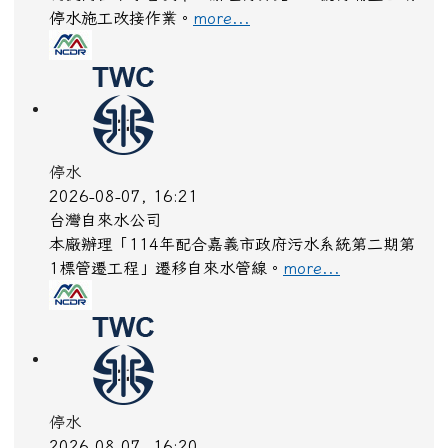
中央氣象署
颱風外圍環流沉降影響，各地天氣高溫炎熱，東半部
地區有焚風發生的機率，明(8)日宜蘭縣、花蓮縣為
橙色燈號，有38度極端高溫出現的機率；彰化縣、
嘉義縣、臺南市、臺東縣、金門縣、連江縣為黃色燈
號，請注意。
more...
停水
2026-08-07, 16:53
台灣自來水公司
為提高自來水普及率，辦理青昇路123號青埔里區域
停水施工改接作業。
more...