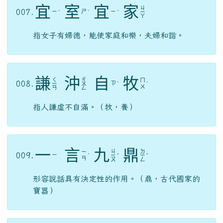
投
桃
報
李
ㄊ
ㄊ
ㄅ
ㄌ
005.
ˊ
ˊ
ˋ
ˇ
ㄡ
ㄠ
ㄠ
ㄧ
比喻朋友之間友情深重，禮尚往來。
防
微
杜
漸
ㄐ
ㄈ
ㄨ
ㄉ
006.
ˊ
ˊ
ˋ
ㄧ
ˋ
ㄤ
ㄟ
ㄨ
ㄢ
微，隱微。杜，堵塞、阻絕。漸，逐漸擴大。在
錯誤或壞事萌芽的時候及時制止，杜絕它發展。
意指謹慎地防止事物的惡化。
宜
室
宜
家
ㄐ
007.
ㄧ
ㄕ
ㄧ
ˊ
ˋ
ˊ
ㄧ
ㄚ
指女子有婦德，能使家庭和樂，夫婦和諧。