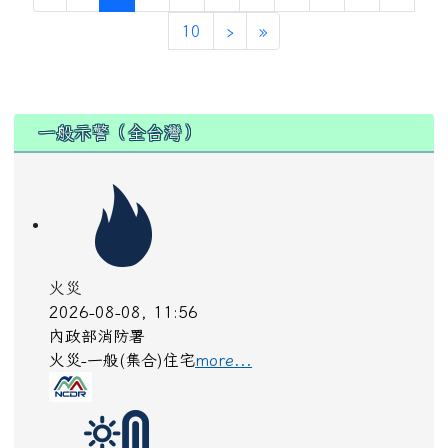
口
碑
載
道
ㄎ
ㄅ
ㄗ
ㄉ
019.
ˇ
ˋ
ˋ
ㄡ
ㄟ
ㄞ
ㄠ
眾人稱頌的話語，就像刻在記功碑上一樣，到處
流傳。比喻廣受好評。同「有口皆碑」
江
郎
才
盡
ㄐ
ㄐ
ㄌ
ㄘ
020.
ㄧ
ˊ
ˊ
ㄧ
ˋ
ㄤ
ㄞ
ㄤ
ㄣ
南朝文學家江淹，少有文名，晚年文思漸衰。比
喻才情文思的減退。
(current)
«
‹
1
2
3
4
5
6
7
8
9
10
›
»