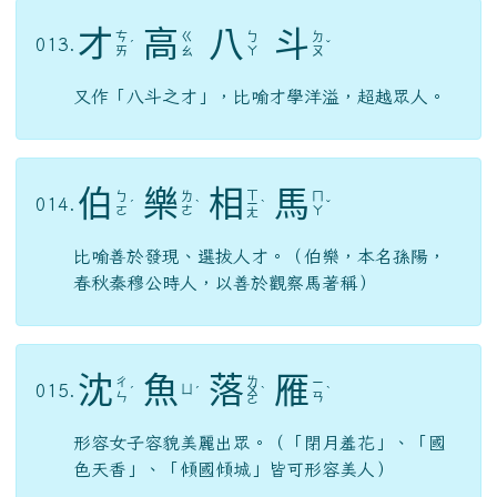
雀之志」相反。
疾
風
勁
草
ㄐ
ㄐ
ㄈ
ㄘ
011.
ˊ
ㄧ
ˋ
ˇ
ㄧ
ㄥ
ㄠ
ㄥ
喻遭遇危難，才知其節操的堅貞。
臥
薪
嘗
膽
ㄒ
ㄨ
ㄔ
ㄉ
012.
ˋ
ㄧ
ˊ
ˇ
ㄛ
ㄤ
ㄢ
ㄣ
躺在柴草上嘗苦膽，比喻刻苦發憤的精神。
才
高
八
斗
ㄘ
ㄍ
ㄅ
ㄉ
013.
ˊ
ˇ
ㄞ
ㄠ
ㄚ
ㄡ