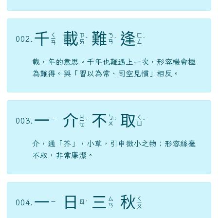
:::
回模組首頁
搜尋
搜尋：
口
若
懸
河
ㄖ
ㄒ
ㄎ
ㄏ
001.
ˇ
ㄨ
ˋ
ㄩ
ˊ
ˊ
ㄡ
ㄜ
ㄛ
ㄢ
形容人說起話來像瀑布一樣滔滔不絕，比喻人能
言善辯。與「笨口拙舌、張口結舌、期期艾艾」
相反。
千
載
難
逢
ㄑ
ㄗ
ㄋ
ㄈ
002.
ㄧ
ˇ
ˊ
ˊ