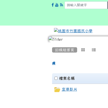
:::
回模組首頁



Files List
clickAll
檔案名稱
宣導影片