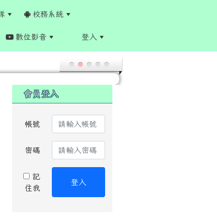
隊
校務系統
數位影音
登入
:::
:::
會員登入
帳號
密碼
記
登入
住我