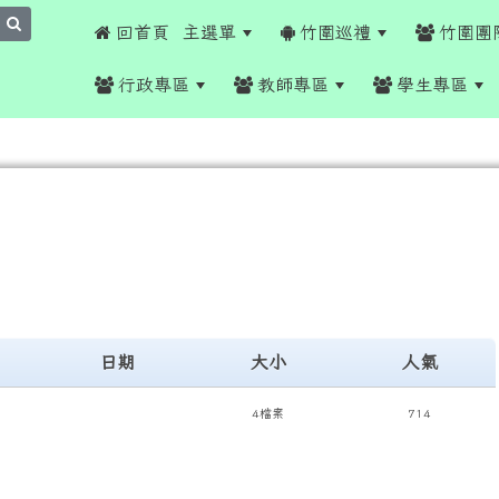
search
 回首頁
主選單
竹圍巡禮
竹圍團
行政專區
教師專區
學生專區
日期
大小
人氣
4檔案
714