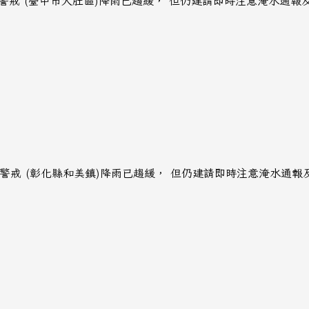
無警戒 (臺中市大肚區)降雨已趨緩， 但仍建請即時注意淹水通
無警戒 (彰化縣和美鎮)降雨已趨緩， 但仍建請即時注意淹水通