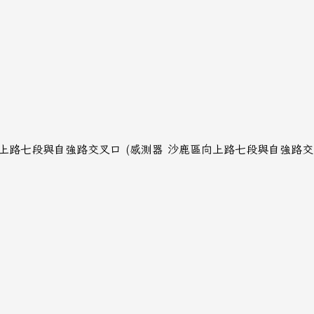
署訊: 向上路七段與自強路交叉口 (感測器 沙鹿區向上路七段與自強