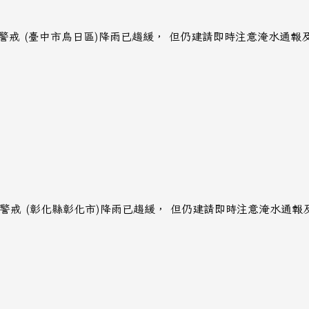
無警戒 (臺中市烏日區)降雨已趨緩， 但仍建請即時注意淹水通
無警戒 (彰化縣彰化市)降雨已趨緩， 但仍建請即時注意淹水通