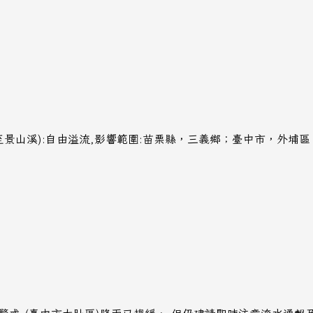
至景山溪):自由溢流,影響範圍:苗栗縣，三義鄉；臺中市，外埔