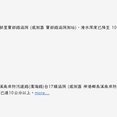
訊: 寶部里寶部路涵洞 (感測器 寶部路涵洞測站)，淹水深度已降至 10
訊: 烏溪南岸防汛道路(濱海路)台17線涵洞 (感測器 伸港鄉烏溪南
達10公分以上。​​​
more...