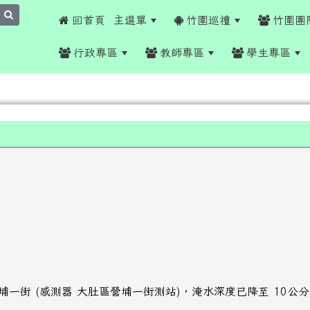
search
 回首頁
主選單
竹圍巡禮
竹圍團
行政專區
教師專區
學生專區
訊: 營埔一街 (感測器 大肚區營埔一街測站)，淹水深度已降至 10公分以