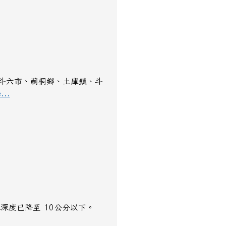
、斗六市、莿桐鄉、土庫鎮、斗
...
水深度已降至 10公分以下。​​