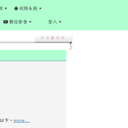
隊
校務系統
數位影音
登入
:::
下。​​
more...