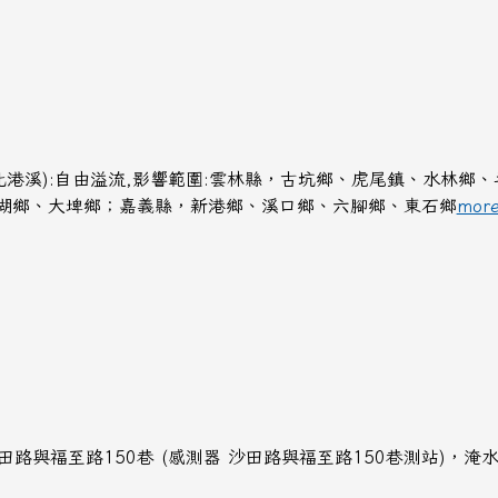
北港溪):自由溢流,影響範圍:雲林縣，古坑鄉、虎尾鎮、水林鄉
湖鄉、大埤鄉；嘉義縣，新港鄉、溪口鄉、六腳鄉、東石鄉
more
訊: 沙田路與福至路150巷 (感測器 沙田路與福至路150巷測站)，淹