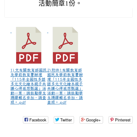
活動簡章1份。
1) 文有關教育部國民
2) 附件1有關教育部
及學前教育署辦理
國民及學前教育署辦
「115年全國性多語
理「115年全國性多
多元文化繪本親子共
語多元文化繪本親子
讀心得感想甄選」活
共讀心得感想甄選」
動一案，請鼓勵學生
活動一案，請鼓勵學
踴躍報名參加，請查
生踴躍報名參加，請
照。.pdf
查照。.pdf
Facebook
Twitter
Google+
Pinterest