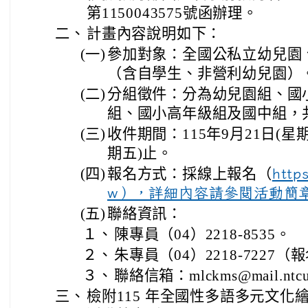
第1150043575號函辦理。
二、
計畫內容說明如下：
(一)
參加對象：全國公私立幼兒園
（含自學生、非營利幼兒園）
(二)
分組徵件：分為幼兒園組、國
組、國小高年級組及國中組，
(三)
收件期間：115年9月21日(星期
期五)止。
(四)
報名方式：採線上報名（
http
w），詳細內容請參閱活動簡
(五)
聯絡資訊：
１、
陳專員（04）2218-8535。
２、
朱專員（04）2218-7227
３、
聯絡信箱：mlckms@mail.ntcu
三、
檢附115 年全國性多語多元文