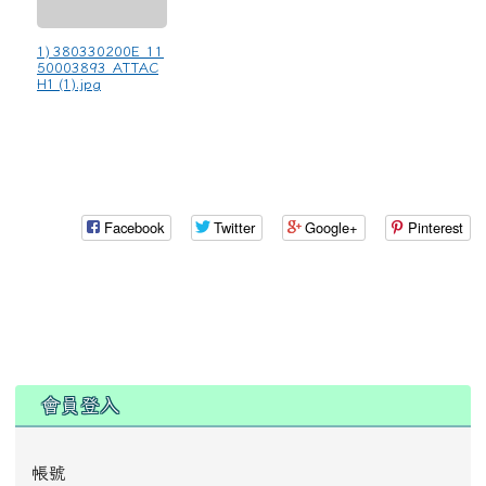
1) 380330200E_11
50003893_ATTAC
H1 (1).jpg
Facebook
Twitter
Google+
Pinterest
:::
會員登入
帳號