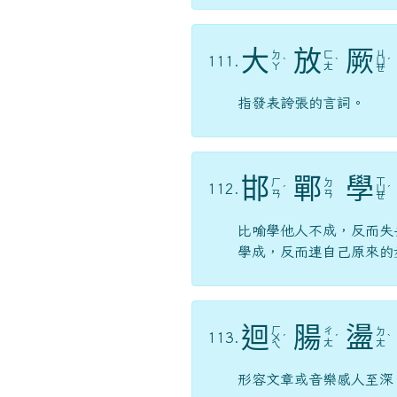
大
放
厥
ㄐ
ㄉ
ㄈ
111.
ˋ
ˋ
ㄩ
ˊ
ㄚ
ㄤ
ㄝ
指發表誇張的言詞。
邯
鄲
學
ㄒ
ㄏ
ㄉ
112.
ˊ
ㄩ
ˊ
ㄢ
ㄢ
ㄝ
比喻學他人不成，反而失
學成，反而連自己原來的
迴
腸
盪
ㄏ
ㄔ
ㄉ
113.
ㄨ
ˊ
ˊ
ˋ
ㄤ
ㄤ
ㄟ
形容文章或音樂感人至深