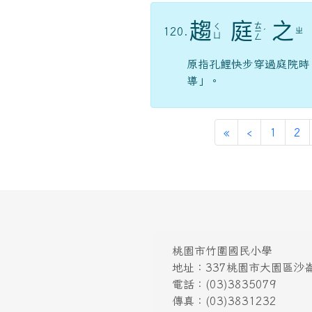
趨
庭
之
ㄊ
ㄑ
120.
ㄓ
ㄧ
ˊ
ㄩ
ㄥ
原指孔鯉快步穿過庭院時
導」。
«
‹
1
2
桃園市竹圍國民小學
地址：337桃園市大園區沙崙
電話：(03)3835079
傳真：(03)3831232