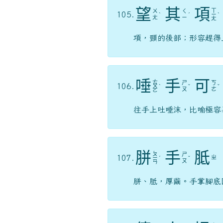
望
其
項
ㄒ
ㄨ
ㄑ
105.
ˋ
ˊ
ㄧ
ˋ
ㄤ
ㄧ
ㄤ
項，頸的後部；形容趕得
唾
手
可
ㄊ
ㄕ
ㄎ
106.
ㄨ
ˋ
ˇ
ˇ
ㄡ
ㄜ
ㄛ
往手上吐唾沫，比喻極容
胼
手
胝
ㄆ
ㄕ
107.
ㄓ
ㄧ
ˊ
ˇ
ㄡ
ㄢ
胼、胝，厚繭。手掌腳底