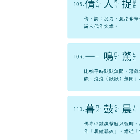
倩
人
捉
ㄑ
ㄓ
ㄖ
108.
ㄧ
ˋ
ˊ
ㄨ
ㄣ
ㄢ
ㄛ
倩，請；捉刀，意指拿筆
請人代作文章。
一
鳴
驚
ㄇ
ㄐ
109.
ㄧ
ㄧ
ˊ
ㄧ
ㄥ
ㄥ
比喻平時默默無聞，潛藏
碌、沒沒（默默）無聞」
暮
鼓
晨
ㄇ
ㄍ
ㄔ
110.
ˋ
ˇ
ˊ
ㄨ
ㄨ
ㄣ
佛寺中敲鐘擊鼓以報時。
作「晨鐘暮鼓」。意近「