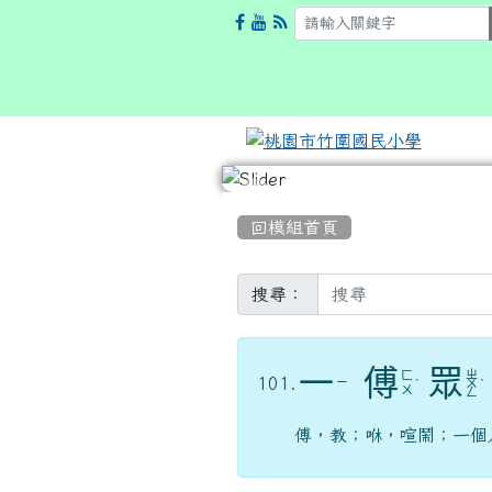
:::
回模組首頁
搜尋：
一
傅
眾
ㄓ
ㄈ
101.
ㄧ
ˋ
ㄨ
ˋ
ㄨ
ㄥ
傅，教；咻，喧鬧；一個