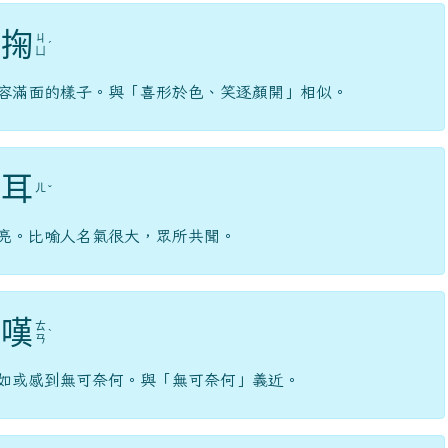
掬
ㄐ
ˊ
ㄩ
容滿面的樣子。與「喜形於色、笑逐顏開」相似。
耳
ㄦ
ˇ
亮。比喻人名氣很大，眾所共聞。
嘆
ㄊ
ˋ
ㄢ
如或感到無可奈何。與「無可奈何」義近。