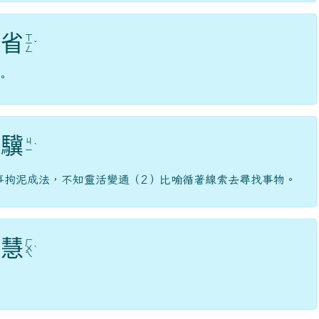
省
ㄒ
ㄧ
ˇ
ㄥ
。
驥
ㄐ
ˋ
ㄧ
事拘泥成法，不知靈活變通（2）比喻循著線索去尋找事物。
慧
ㄏ
ㄨ
ˋ
ㄟ