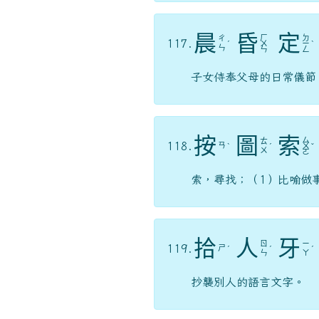
晨
昏
定
ㄏ
ㄉ
ㄔ
117.
ˊ
ㄨ
ㄧ
ˋ
ㄣ
ㄣ
ㄥ
子女侍奉父母的日常儀節
按
圖
索
ㄙ
ㄊ
118.
ㄢ
ˋ
ˊ
ㄨ
ˇ
ㄨ
ㄛ
索，尋找；（1）比喻做
拾
人
牙
ㄖ
ㄧ
119.
ㄕ
ˊ
ˊ
ˊ
ㄣ
ㄚ
抄襲別人的語言文字。