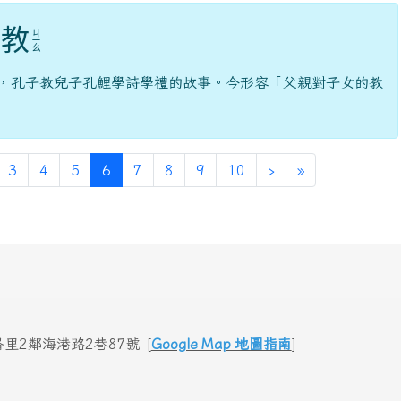
教
ㄐ
ㄧ
ㄠ
，孔子教兒子孔鯉學詩學禮的故事。今形容「父親對子女的教
(current)
3
4
5
6
7
8
9
10
›
»
里2鄰海港路2巷87號 [
Google Map 地圖指南
]