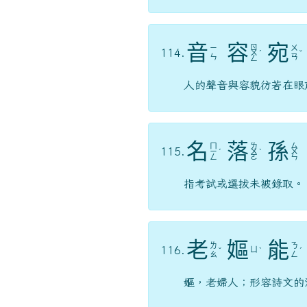
音
容
宛
ㄖ
ㄧ
ㄨ
114.
ㄨ
ˊ
ˇ
ㄣ
ㄢ
ㄥ
人的聲音與容貌彷若在眼
名
落
孫
ㄇ
ㄌ
ㄙ
115.
ㄧ
ˊ
ㄨ
ˋ
ㄨ
ㄥ
ㄛ
ㄣ
指考試或選拔未被錄取。
老
嫗
能
ㄌ
ㄋ
116.
ㄩ
ˇ
ˋ
ˊ
ㄠ
ㄥ
嫗，老婦人；形容詩文的