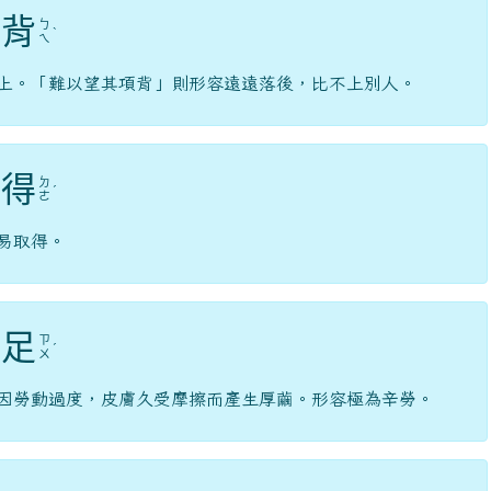
背
ㄅ
ˋ
ㄟ
上。「難以望其項背」則形容遠遠落後，比不上別人。
得
ㄉ
ˊ
ㄜ
易取得。
足
ㄗ
ˊ
ㄨ
因勞動過度，皮膚久受摩擦而產生厚繭。形容極為辛勞。