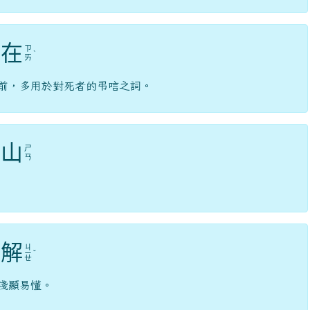
在
ㄗ
ˋ
ㄞ
前，多用於對死者的弔唁之詞。
山
ㄕ
ㄢ
解
ㄐ
ㄧ
ˇ
ㄝ
淺顯易懂。