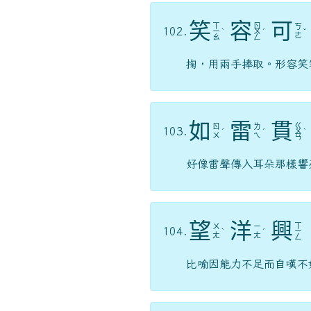
笑
容
可
ㄒ
ㄖ
ㄎ
102.
ㄧ
ˋ
ㄨ
ˊ
ˇ
ㄜ
ㄠ
ㄥ
掬，用兩手捧取。形容笑
如
雷
貫
ㄍ
ㄖ
ㄌ
103.
ˊ
ˊ
ㄨ
ˋ
ㄨ
ㄟ
ㄢ
好像雷聲傳入耳朵那樣響
望
洋
興
ㄒ
ㄨ
ㄧ
104.
ˋ
ˊ
ㄧ
ㄤ
ㄤ
ㄥ
比喻因能力不足而自嘆不