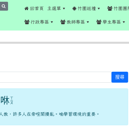
search
 回首頁
主選單
竹圍巡禮
竹圍團
行政專區
教師專區
學生專區
搜尋
咻
ㄒ
ㄧ
ㄡ
人教，許多人在旁喧鬧擾亂。喻學習環境的重要。