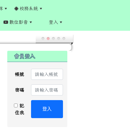
隊
校務系統
數位影音
登入
:::
:::
會員登入
帳號
密碼
記
登入
住我