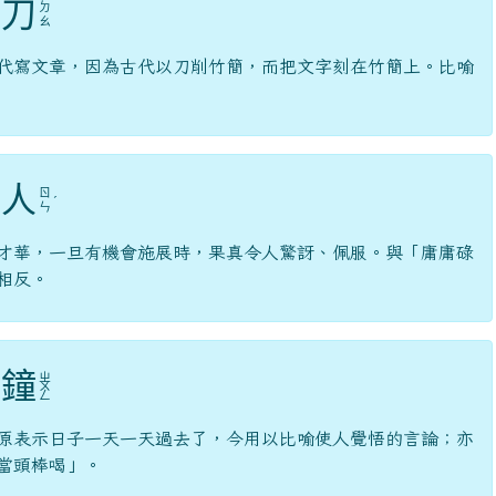
刀
ㄉ
ㄠ
代寫文章，因為古代以刀削竹簡，而把文字刻在竹簡上。比喻
人
ㄖ
ˊ
ㄣ
才華，一旦有機會施展時，果真令人驚訝、佩服。與「庸庸碌
相反。
鐘
ㄓ
ㄨ
ㄥ
原表示日子一天一天過去了，今用以比喻使人覺悟的言論；亦
當頭棒喝」。