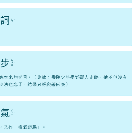
詞
ㄘ
ˊ
步
ㄅ
ˋ
ㄨ
去本來的面目。（典故：壽陵少年學邯鄲人走路，他不但沒有
步法也忘了，結果只好爬著回去）
氣
ㄑ
ˋ
ㄧ
，又作「盪氣迴腸」。