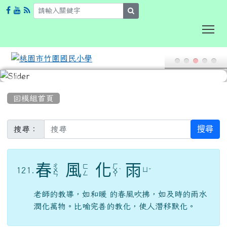
search
To
:::
回模組首頁
搜尋
搜尋：
春
風
化
雨
ㄔ
ㄏ
ㄈ
121.
ㄩ
ㄨ
ㄨ
ˋ
ˇ
ㄥ
ㄣ
ㄚ
老師的教導，如和暖 的春風吹拂，如及時的雨水
潤化萬物。比喻完善的教化，使人潛移默化。