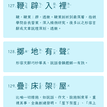
鞭
辟
入
裡
ㄅ
ㄅ
ㄖ
ㄌ
127.
ㄧ
ˋ
ˋ
ˇ
ㄧ
ㄨ
ㄧ
ㄢ
鞭，鞭策；辟，透徹。鞭策剖析到最深層，指做
學問自我督策，深入精微研究。後多以之形容言
辭或文章說理深刻、透徹。
擲
地
有
聲
ㄉ
ㄧ
ㄕ
128.
ㄓ
ˊ
ˋ
ˇ
ㄧ
ㄡ
ㄥ
形容文辭巧妙華美、說話音韻鏗鏘一有致。
疊
床
架
屋
ㄉ
ㄔ
ㄐ
129.
ㄨ
ㄧ
ˊ
ㄨ
ˊ
ㄧ
ˋ
ㄝ
ㄤ
ㄚ
比喻一切措施，如說話、作文、設施制度等，重
複其事，全無創建發明。「屋下架屋」、「床上