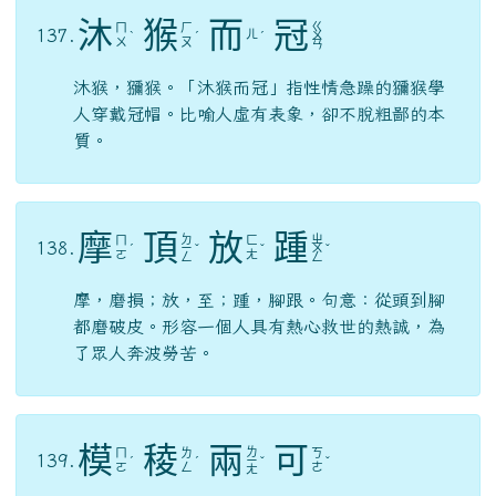
沐
猴
而
冠
ㄍ
ㄇ
ㄏ
137.
ㄦ
ˋ
ˊ
ˊ
ㄨ
ㄨ
ㄡ
ㄢ
沐猴，獼猴。「沐猴而冠」指性情急躁的獼猴學
人穿戴冠帽。比喻人虛有表象，卻不脫粗鄙的本
質。
摩
頂
放
踵
ㄉ
ㄓ
ㄇ
ㄈ
138.
ˊ
ㄧ
ˇ
ˇ
ㄨ
ˇ
ㄛ
ㄤ
ㄥ
ㄥ
摩，磨損；放，至；踵，腳跟。句意：從頭到腳
都磨破皮。形容一個人具有熱心救世的熱誠，為
了眾人奔波勞苦。
模
稜
兩
可
ㄌ
ㄇ
ㄌ
ㄎ
139.
ˊ
ˊ
ㄧ
ˇ
ˇ
ㄛ
ㄥ
ㄜ
ㄤ