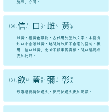
施床」亦同。
信
口
雌
黃
ㄒ
ㄏ
ㄎ
130.
ㄘ
ㄧ
ˋ
ˇ
ㄨ
ˊ
ㄡ
ㄣ
ㄤ
雌黃，橙黃色礦物，古代用於塗改文字。本指有
如口中含著雌黃，能隨時改正不合意的語句。後
用「信口雌黃」比喻不顧事實真相，隨口亂說或
妄加批評。
欲
蓋
彌
彰
ㄍ
ㄇ
ㄓ
131.
ㄩ
ˋ
ˋ
ˊ
ㄞ
ㄧ
ㄤ
形容想要掩飾過失，反而使過失更加明顯。