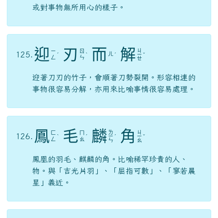
或對事物無所用心的樣子。
迎
刃
而
解
ㄐ
ㄧ
ㄖ
125.
ㄦ
ˊ
ˋ
ˊ
ㄧ
ˇ
ㄥ
ㄣ
ㄝ
迎著刀刃的竹子，會順著刀勢裂開。形容相連的
事物很容易分解，亦用來比喻事情很容易處理。
鳳
毛
麟
角
ㄌ
ㄐ
ㄈ
ㄇ
126.
ˋ
ˊ
ㄧ
ˊ
ㄧ
ˇ
ㄥ
ㄠ
ㄣ
ㄠ
鳳凰的羽毛、麒麟的角。比喻稀罕珍貴的人、
物。與「吉光片羽」、「屈指可數」、「寥若晨
星」義近。