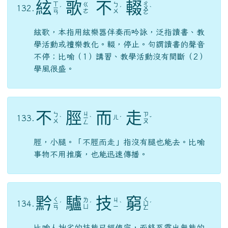
絃
歌
不
輟
ㄒ
ㄔ
ㄍ
ㄅ
132.
ㄧ
ˊ
ˊ
ㄨ
ˋ
ㄜ
ㄨ
ㄢ
ㄛ
絃歌，本指用絃樂器伴奏而吟詠，泛指讀書、教
學活動或禮樂教化。輟，停止。句謂讀書的聲音
不停；比喻（1）講習、教學活動沒有間斷（2）
學風很盛。
不
脛
而
走
ㄐ
ㄅ
ㄗ
133.
ㄦ
ˋ
ㄧ
ˋ
ˊ
ˇ
ㄨ
ㄡ
ㄥ
脛，小腿。「不脛而走」指沒有腿也能去。比喻
事物不用推廣，也能迅速傳播。
黔
驢
技
窮
ㄑ
ㄑ
ㄌ
ㄐ
134.
ㄧ
ˊ
ˊ
ˋ
ㄩ
ˊ
ㄩ
ㄧ
ㄢ
ㄥ