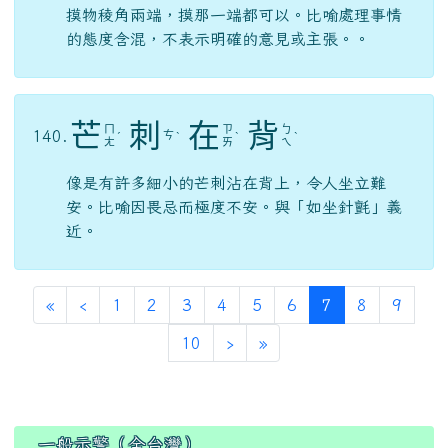
摸物稜角兩端，摸那一端都可以。比喻處理事情
的態度含混，不表示明確的意見或主張。。
芒
刺
在
背
ㄇ
ㄗ
ㄅ
140.
ㄘ
ˊ
ˋ
ˋ
ˋ
ㄤ
ㄞ
ㄟ
像是有許多細小的芒刺沾在背上，令人坐立難
安。比喻因畏忌而極度不安。與「如坐針氈」義
近。
(current)
«
‹
1
2
3
4
5
6
7
8
9
10
›
»
:::