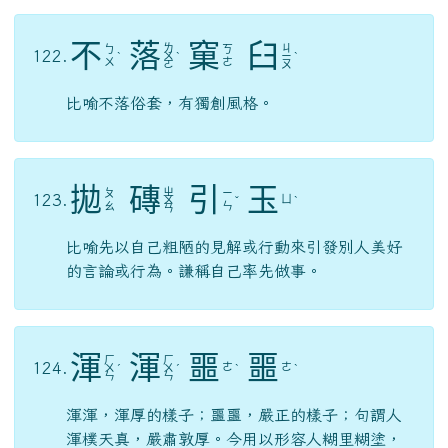
不
落
窠
臼
ㄌ
ㄐ
ㄅ
ㄎ
122.
ˋ
ㄨ
ˋ
ㄧ
ˋ
ㄨ
ㄜ
ㄛ
ㄡ
比喻不落俗套，有獨創風格。
拋
磚
引
玉
ㄓ
ㄆ
ㄧ
123.
ㄩ
ㄨ
ˇ
ˋ
ㄠ
ㄣ
ㄢ
比喻先以自己粗陋的見解或行動來引發別人美好
的言論或行為。謙稱自己率先做事。
渾
渾
噩
噩
ㄏ
ㄏ
124.
ㄜ
ㄜ
ㄨ
ˊ
ㄨ
ˊ
ˋ
ˋ
ㄣ
ㄣ
渾渾，渾厚的樣子；噩噩，嚴正的樣子；句謂人
渾樸天真，嚴肅敦厚。今用以形容人糊里糊塗，