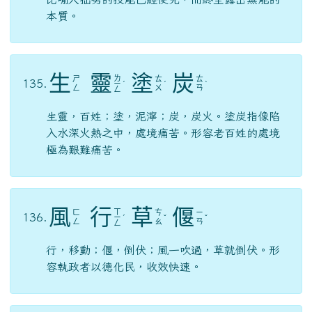
比喻人拙劣的技能已經使完，而終至露出無能的
本質。
生
靈
塗
炭
ㄌ
ㄕ
ㄊ
ㄊ
135.
ㄧ
ˊ
ˊ
ˋ
ㄥ
ㄨ
ㄢ
ㄥ
生靈，百姓；塗，泥濘；炭，炭火。塗炭指像陷
入水深火熱之中，處境痛苦。形容老百姓的處境
極為艱難痛苦。
風
行
草
偃
ㄒ
ㄈ
ㄘ
ㄧ
136.
ㄧ
ˊ
ˇ
ˇ
ㄥ
ㄠ
ㄢ
ㄥ
行，移動；偃，倒伏；風一吹過，草就倒伏。形
容執政者以德化民，收效快速。