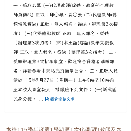
人事主任
-
本站消息
| 2026-07-24 | 點閱數： 85
一、錄取名單 (一)代理教師(虛缺，教育部合理教
師員額缺) 正取：邱○鳳、黃○云 (二)代理教師(餘
額增派實缺) 正取：無人報名，從缺（辦理第3次招
考） (三)代課鐘點教師 正取：無人報名，從缺
（辦理第3次招考） (四)本土語(客語)教學支援教
師 正取：無人報名，從缺（辦理第3次招考） 二、
爰續辦理第3次招考事宜，歡迎符合資格者踴躍報
名，詳請參看本網站先前簡章公告。 三、正取人員
請於115年7月27日（星期一）上午9時至10時前
至本校人事室報到，請繳驗下列文件： (一)新式國
民身分證。 ...
觀看完整文章