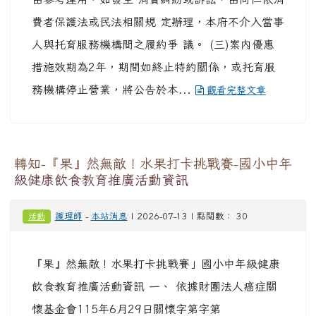
２、憑員工卡、識別證或在職證明等文件，可享優
惠方 案。 (二)本府係提供優惠措施資訊予同仁自
由參考運用，如發生 消費糾紛或訴訟，由同仁依消
費者保護法或民法相關規 定辦理，本府不介入當事
人與托育服務機構間之履約爭 議。 (三)案內優惠
措施效期為2年，期間如終止特約關係，或托育服
務機構停止營業，將公告於本...
觀看完整文章
轉知-『果』然無敵！水果打卡挑戰賽-國小中年
級健康飲食教育推廣活動資訊
護理師
-
本站消息
| 2026-07-13 | 點閱數： 30
活動
『果』然無敵！水果打卡挑戰賽」國小中年級健康