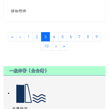
人事主任
-
本站消息
| 2026-07-10 | 點閱數： 97
公告
詳如附件
(current)
«
‹
1
2
3
4
5
6
7
8
9
10
›
»
:::
一般示警（全台灣）