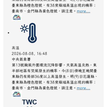
停水
2026-08-08, 09:12
台灣自來水公司
辦理「雲縣褒忠鄉三民路等汰換管線工程」管線改
接， 預定於115年08月11日（二）08:00~18:00之
間"停水”， 提早完成提早送水。 影誉範圈：雲林縣/
褒忠鄉/三民路、中正路、中民路。 若下雨工程順
延，造成不便敬請見諒。 停水期間請關開抽水馬
達，並請慎防火警安全。
more...
停水