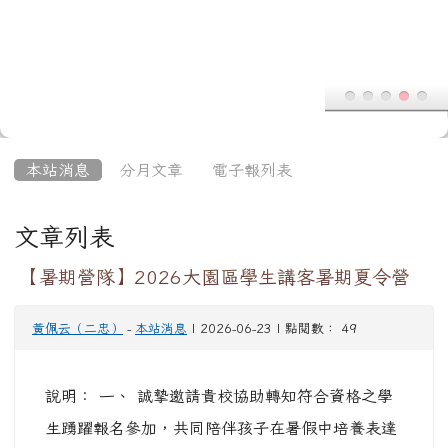
生踴躍報名參加，共同陪伴孩子在暑假中培養表達
力、建立自信，成為勇於分享、樂於學習的未來小
講師，報名網址:
https://forms.gle/e4eCGxnVdjjcXknz9
。 二、
活動資訊： (一) 課程時間：115年7月6日至7月
10日，共5天。 (二) 上課地點：大園區公所（桃園
市大園區中正西路12號）。 ...
觀看完整文章
教育部檢送「臺灣中小學教師與學生AI素養框
架」
教導主任
-
本站消息
| 2026-06-23 | 點閱數： 45
桃園市政府教育局115年6月22日桃教資字第