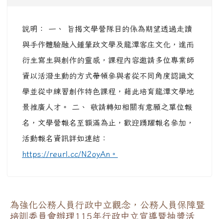
培訓委員會辦理115年行政中立宣導暨抽獎活
動，請鼓勵所屬同仁踴躍參與，並請賡續利用多
元管道加強宣導公務人員行政中立事宜，請查照
轉知。
人事主任
-
本站消息
| 2026-06-22 | 點閱數： 29
依公務人員保障暨培訓委員會115年6月11日公訓
字第1152160321號函辦理，並檢附原函（含附
件）影本1份。
竹圍國小學生申訴及再申訴資訊
總務主任
-
本站消息
| 2026-06-12 | 點閱數： 52
公告