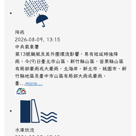
水庫放流
2026-08-09, 13:18
水利署
水利署訊湖山水庫:(洩洪至北港溪):自由溢流,影響範
圍:雲林縣，古坑鄉、虎尾鎮、水林鄉、斗六市、莿
桐鄉、土庫鎮、斗南鎮、北港鎮、元長鄉、口湖鄉、
大埤鄉；嘉義縣，新港鄉、溪口鄉、六腳鄉、東石鄉
more...
淹水
2026-08-09, 13:17
水利署
水利署訊西濱N066K站已無警戒 (新竹縣新豐鄉)降
雨已趨緩， 但仍建請即時注意淹水通報及應變，低
窪地區及道路請特別注意防範積淹水
more...