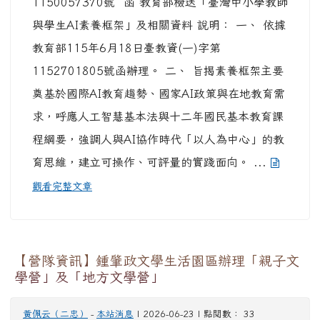
黃佩云（二忠）
-
本站消息
| 2026-06-23 | 點閱數： 33
說明： 一、 旨揭文學營隊目的係為期望透過走讀
與手作體驗融入鍾肇政文學及龍潭客庄文化，進而
衍生寫生與創作的靈感，課程內容邀請多位專業師
資以活潑生動的方式帶領參與者從不同角度認識文
學並從中練習創作特色課程，藉此培育龍潭文學地
景推廣人才。 二、 敬請轉知相關有意願之單位報
名，文學營報名至額滿為止，歡迎踴躍報名參加，
活動報名資訊詳如連結：
https://reurl.cc/N2oyAn。
為強化公務人員行政中立觀念，公務人員保障暨