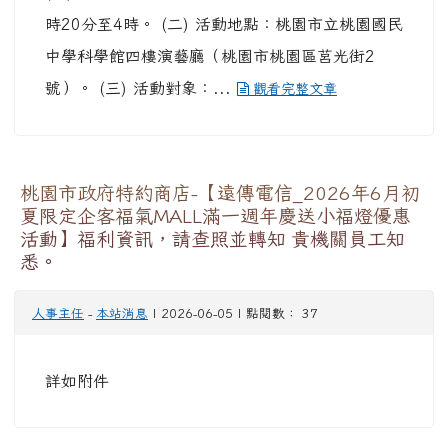
(current)
«
‹
1
2
3
4
5
6
7
8
9
10
›
»
:::
一般示警（全台灣）
颱風
2026-08-09, 14:30
中央氣象署
17SEA13DOLPHIN白海豚2026-08-